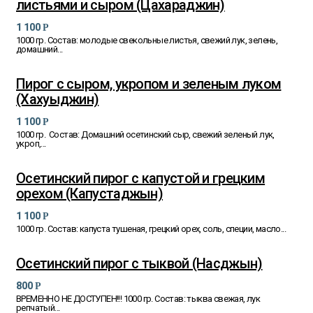
листьями и сыром (Цахараджин)
1 100
Р
1000 гр. Состав: молодые свекольные листья, свежий лук, зелень,
домашний...
Пирог с сыром, укропом и зеленым луком
(Хахуыджин)
1 100
Р
1000 гр. Состав: Домашний осетинский сыр, свежий зеленый лук,
укроп,...
Осетинский пирог с капустой и грецким
орехом (Капустаджын)
1 100
Р
1000 гр. Состав: капуста тушеная, грецкий орех, соль, специи, масло...
Осетинский пирог с тыквой (Насджын)
800
Р
ВРЕМЕННО НЕ ДОСТУПЕН!!! 1000 гр. Состав: тыква свежая, лук
репчатый...