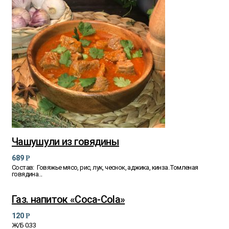
Чашушули из говядины
689
Р
Состав: Говяжье мясо, рис, лук, чеснок, аджика, кинза. Томленая
говядина...
Газ. напиток «Coca-Cola»
120
Р
Ж/Б 0.33