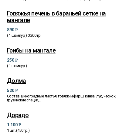
Говяжья печень в бараньей сетке на
мангале
890
Р
( 1 шампур ) 0.200 гр.
Грибы на мангале
250
Р
( 1 шампур )
Долма
520
Р
Состав: Виноградные листья, говяжий фарш, кинза, лук, чеснок,
грузинские специи,...
Дорадо
1 100
Р
1 шт. (450 гр.)