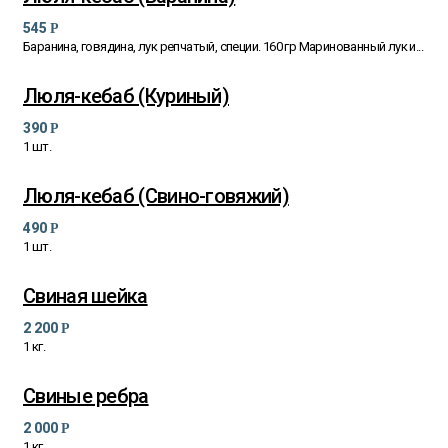
545
Р
Баранина, говядина, лук репчатый, специи. 160 гр Маринованный лук и...
Люля-кебаб (Куриный)
390
Р
1 шт.
Люля-кебаб (Свино-говяжий)
490
Р
1 шт.
Свиная шейка
2 200
Р
1 кг.
Свиные ребра
2 000
Р
1 кг.