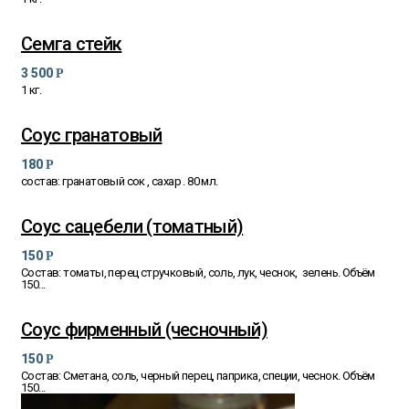
Семга стейк
3 500
Р
1 кг.
Соус гранатовый
180
Р
состав: гранатовый сок , сахар . 80 мл.
Соус сацебели (томатный)
150
Р
Состав: томаты, перец стручковый, соль, лук, чеснок, зелень. Объём
150...
Соус фирменный (чесночный)
150
Р
Состав: Сметана, соль, черный перец, паприка, специи, чеснок. Объём
150...