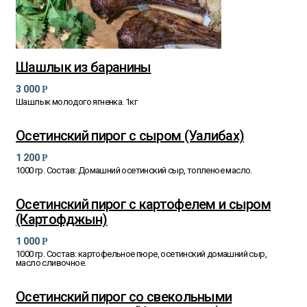
Шашлык из баранины
3 000
Р
Шашлык молодого ягненка. 1кг
Осетинский пирог с сыром (Уалибах)
1 200
Р
1000 гр. Состав: Домашний осетинский сыр, топленое масло.
Осетинский пирог с картофелем и сыром
(Картофджын)
1 000
Р
1000 гр. Состав: картофельное пюре, осетинский домашний сыр,
масло сливочное.
Осетинский пирог со свекольными