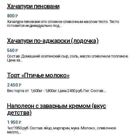
Хачапури пеновани
800
Р
Хачапури пеновани-это слоеное сливочным маслом тесто. Тесто
готовится индивидуально под...
Хачапури по-аджарски (лодочка)
560
Р
Состав: Домашний осетинский сыр, соль, масло сливочное топленое.
Цена за...
Торт «Птичье молоко»
2 450
Р
Вес торта от 1,600кг - 1,800кг. Цена 2450 руб./1кг. Состав:...
Наполеон с заварным кремом (вкус
детства)
1 950
Р
1кг/1950 руб. Состав: яйцо, маргарин, мука. Молоко , сливочное
масло,...