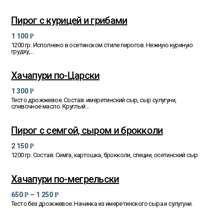
Пирог с курицей и грибами
1 100
Р
1200 гр. Исполнено в осетинском стиле пирогов. Нежную куриную
грудку,...
Хачапури по-Царски
1 300
Р
Тесто дрожжевое. Состав: имеретинский сыр, сыр сулугуни,
сливочное масло. Круглый...
Пирог с семгой, сыром и брокколи
2 150
Р
1200 гр. Состав: Семга, картошка, брокколи, специи, осетинский сыр.
Хачапури по-мегрельски
650
–
1 250
Р
Р
Тесто без дрожжевое. Начинка из имеретинского сыра и сулугуни.