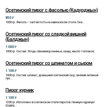
Осетинский пирог с фасолью (Кадурджын)
850
Р
1000 гр. Фасоль – частая гость на кавказском столе. Она...
Осетинский пирог со сладкой вишней
(Балджын)
1 000
Р
1000 гр. Состав: Ягоды свежемороженые, сахар, масло топленое.
Осетинский пирог со шпинатом и сыром
1 100
Р
1000 гр. Состав: шпинат, домашний осетинский сыр, свежий зеленый
лук...
Пирог курник
1 100
Р
1200 гр. Исполнено в осетинском стиле пирогов. Нежную куриную
грудку,...