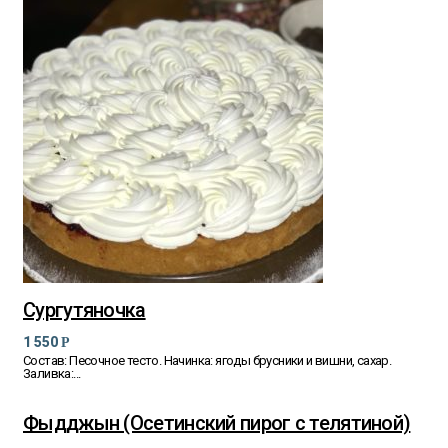
Сургутяночка
1 550
Р
Состав: Песочное тесто. Начинка: ягоды брусники и вишни, сахар.
Заливка:...
Фыдджын (Осетинский пирог с телятиной)