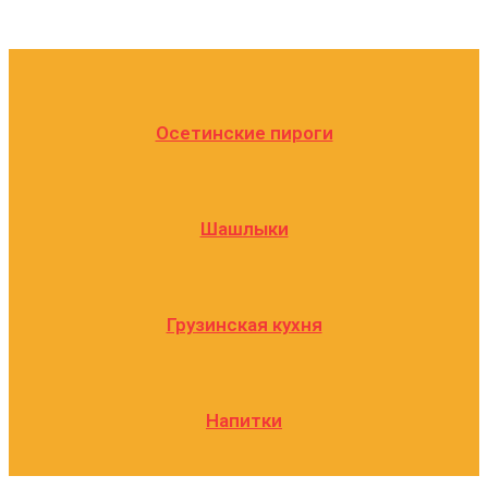
Осетинские пироги
Шашлыки
Грузинская кухня
Напитки