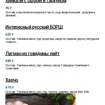
Хинкали с сыром и тархуном
95
Р
Состав: классическое пресное тесто, сыр имеретинский , сулугуни и
свежий...
Интересный русский БОРЩ
625
Р
Состав: Говяжье мясо, лук, морковь, капуста, свекла, укроп, петрушка
томаты....
Лагман из говядины лайт
485
Р
Состав: Говяжье мясо, лук, чеснок, кинза. Говядина томленая с
томатами...
Харчо
470
Р
Состав: Говяжье мясо, рис, лук, чеснок, аджика, кинза. Вес: 350...