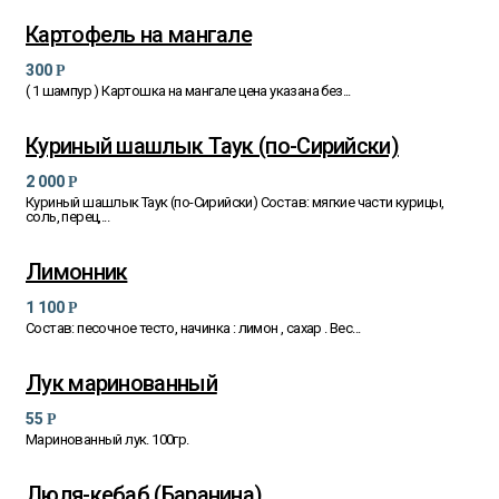
Картофель на мангале
300
Р
( 1 шампур ) Картошка на мангале цена указана без...
Куриный шашлык Таук (по-Сирийски)
2 000
Р
Куриный шашлык Таук (по-Сирийски) Состав: мягкие части курицы,
соль, перец,...
Лимонник
1 100
Р
Состав: песочное тесто, начинка : лимон , сахар . Вес...
Лук маринованный
55
Р
Маринованный лук. 100гр.
Люля-кебаб (Баранина)