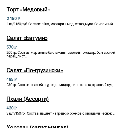
Торт «Медовый»
2 150
Р
1 кг/2150 руб. Состав: яйцо, маргарин, мед, сахар, мука. Сливочный...
Салат «Батуми»
570
Р
200 гр. Состав: жаренные баклажаны, свежий помидор, болгарский
перец, лист...
Салат «По-грузински»
485
Р
230 гр. Состав: свежий огурец, помидор, лист салата, красный лук,...
Пхали (Ассорти)
420
Р
3 шт/150 гр. Состав: паштет из грецких орехов с овощами,чеснок,...
Хоровац (салат мангал)