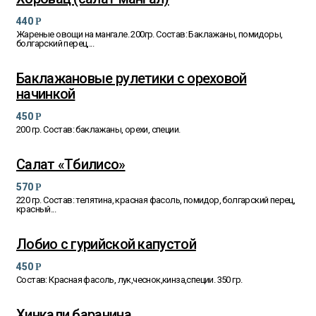
440
Р
Жареные овощи на мангале. 200гр. Состав: Баклажаны, помидоры,
болгарский перец,...
Баклажановые рулетики с ореховой
начинкой
450
Р
200 гр. Состав: баклажаны, орехи, специи.
Салат «Тбилисо»
570
Р
220 гр. Состав: телятина, красная фасоль, помидор, болгарский перец,
красный...
Лобио с гурийской капустой
450
Р
Состав: Красная фасоль, лук,чеснок,кинза,специи. 350 гр.
Хинкали баранина