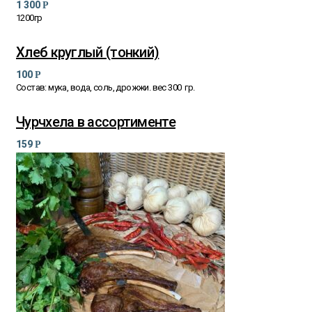
1 300
Р
1200гр
Хлеб круглый (тонкий)
100
Р
Состав: мука, вода, соль, дрожжи. вес 300 гр.
Чурчхела в ассортименте
159
Р